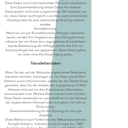
Diese Daten sind nicht bestimmten Personen zuordenbar.
Eine Zusammenführung dieser Daten mit anderen
Datenquellen wird nicht vorgenommen. Wir behalten uns
vor, diese Daten nachträglich zu prüfen, wenn uns konkrete
Anhaltspunkte für eine rechtswidrige Nutzung bekannt
werden.
Kontaktformular
Wenn Sie uns per Kontaktformular Anfragen zukommen
lassen, werden Ihre Angaben aus dem Anfrageformular
inklusive der von Ihnen dort angegebenen Kontaktdaten
zwecks Bearbeitung der Anfrage und für den Fall von
Anschlussfragen bei uns gespeichert. Diese Daten geben
wir nicht ohne Ihre Einwilligung weiter.
Newsletterdaten
Wenn Sie den auf der Webseite angebotenen Newsletter
beziehen möchten, benötigen wir von Ihnen eine E-Mail-
Adresse sowie Informationen, welche uns die Überprüfung
gestatten, dass Sie der Inhaber der angegebenen E-Mail-
Adresse sind und mit dem Empfang des Newsletters
einverstanden sind. Weitere Daten werden nicht erhoben.
Diese Daten verwenden wir ausschließlich für den Versand
der angeforderten Informationen und geben sie nicht an
Dritte weiter.
Datenschutzerklärung für die Nutzung von Google
Analytics
Diese Website nutzt Funktionen des Webanalysedienstes
Google Analytics. Anbieter ist die Google Inc., 1600