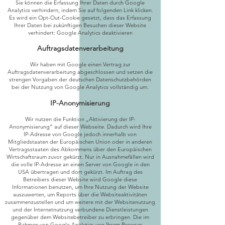
Sie können die Erfassung Ihrer Daten durch Google
Analytics verhindern, indem Sie auf folgenden Link klicken.
Es wird ein Opt-Out-Cookie gesetzt, dass das Erfassung
Ihrer Daten bei zukünftigen Besuchen dieser Website
verhindert: Google Analytics deaktivieren
Auftragsdatenverarbeitung
Wir haben mit Google einen Vertrag zur
Auftragsdatenverarbeitung abgeschlossen und setzen die
strengen Vorgaben der deutschen Datenschutzbehörden
bei der Nutzung von Google Analytics vollständig um.
IP-Anonymisierung
Wir nutzen die Funktion „Aktivierung der IP-
Anonymisierung“ auf dieser Webseite. Dadurch wird Ihre
IP-Adresse von Google jedoch innerhalb von
Mitgliedstaaten der Europäischen Union oder in anderen
Vertragsstaaten des Abkommens über den Europäischen
Wirtschaftsraum zuvor gekürzt. Nur in Ausnahmefällen wird
die volle IP-Adresse an einen Server von Google in den
USA übertragen und dort gekürzt. Im Auftrag des
Betreibers dieser Website wird Google diese
Informationen benutzen, um Ihre Nutzung der Website
auszuwerten, um Reports über die Websiteaktivitäten
zusammenzustellen und um weitere mit der Websitenutzung
und der Internetnutzung verbundene Dienstleistungen
gegenüber dem Websitebetreiber zu erbringen. Die im
Rahmen von Google Analytics von Ihrem Browser