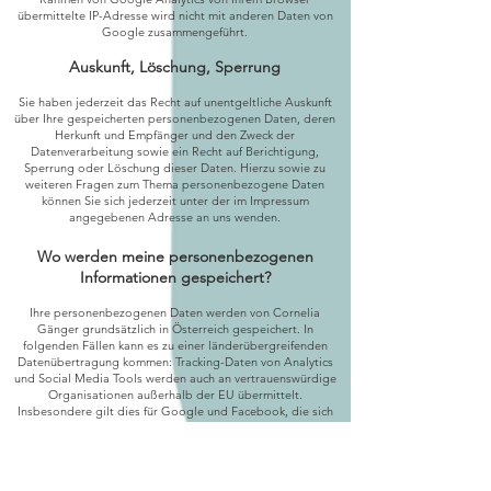
übermittelte IP-Adresse wird nicht mit anderen Daten von
Google zusammengeführt.
Auskunft, Löschung, Sperrung
Sie haben jederzeit das Recht auf unentgeltliche Auskunft
über Ihre gespeicherten personenbezogenen Daten, deren
Herkunft und Empfänger und den Zweck der
Datenverarbeitung sowie ein Recht auf Berichtigung,
Sperrung oder Löschung dieser Daten. Hierzu sowie zu
weiteren Fragen zum Thema personenbezogene Daten
können Sie sich jederzeit unter der im Impressum
angegebenen Adresse an uns wenden.
Wo werden meine personenbezogenen
Informationen gespeichert?
Ihre personenbezogenen Daten werden von Cornelia
Gänger grundsätzlich in Österreich gespeichert. In
folgenden Fällen kann es zu einer länderübergreifenden
Datenübertragung kommen: Tracking-Daten von Analytics
und Social Media Tools werden auch an vertrauenswürdige
Organisationen außerhalb der EU übermittelt.
Insbesondere gilt dies für Google und Facebook, die sich
über Privacy Shield zu einer gesetzeskonformen
Datenverwendung verpflichtet haben.
Google Analytics