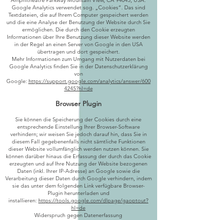
Amphitheatre Parkway Mountain View, CA 94043, USA.
Google Analytics verwendet sog. „Cookies“. Das sind
Textdateien, die auf Ihrem Computer gespeichert werden
und die eine Analyse der Benutzung der Website durch Sie
ermöglichen. Die durch den Cookie erzeugten
Informationen über Ihre Benutzung dieser Website werden
in der Regel an einen Server von Google in den USA
übertragen und dort gespeichert.
Mehr Informationen zum Umgang mit Nutzerdaten bei
Google Analytics finden Sie in der Datenschutzerklärung
von
Google:
https://support.google.com/analytics/answer/600
4245?hl=de
Browser Plugin
Sie können die Speicherung der Cookies durch eine
entsprechende Einstellung Ihrer Browser-Software
verhindern; wir weisen Sie jedoch darauf hin, dass Sie in
diesem Fall gegebenenfalls nicht sämtliche Funktionen
dieser Website vollumfänglich werden nutzen können. Sie
können darüber hinaus die Erfassung der durch das Cookie
erzeugten und auf Ihre Nutzung der Website bezogenen
Daten (inkl. Ihrer IP-Adresse) an Google sowie die
Verarbeitung dieser Daten durch Google verhindern, indem
sie das unter dem folgenden Link verfügbare Browser-
Plugin herunterladen und
installieren:
https://tools.google.com/dlpage/gaoptout?
hl=de
Widerspruch gegen Datenerfassung